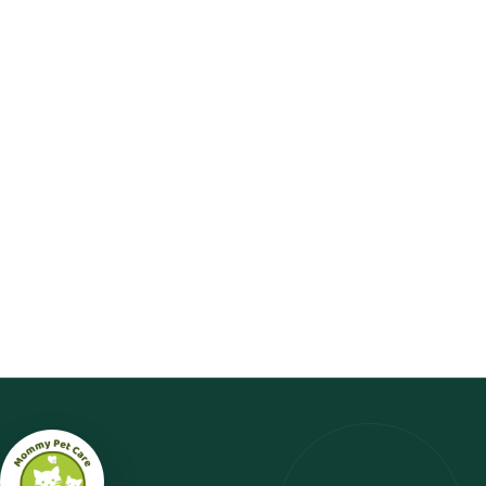
Ciri-Ciri Kucing Birahi: Panduan untuk Pemilik
Anabul
No Comments
Ciri-Ciri Kucing Birahi: Panduan untuk Pemilik Anabul September 4, 2025
Masa birahi pada kucing, atau estrus, adalah periode di mana...
Read More