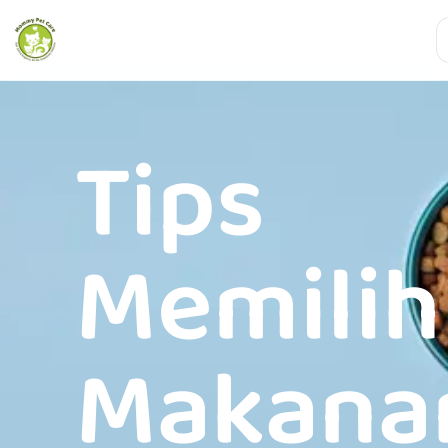
Tips
Memilih
Makana