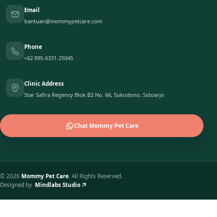
Email
bantuan@mommypetcare.com
Phone
+62 895-6331-25045
Clinic Address
Star Safira Regency Blok B2 No. 66, Sukodono, Sidoarjo
Chat Mommy Pet Care
©
2026
Mommy Pet Care
. All Rights Reserved.
Designed by
Mindlabs Studio